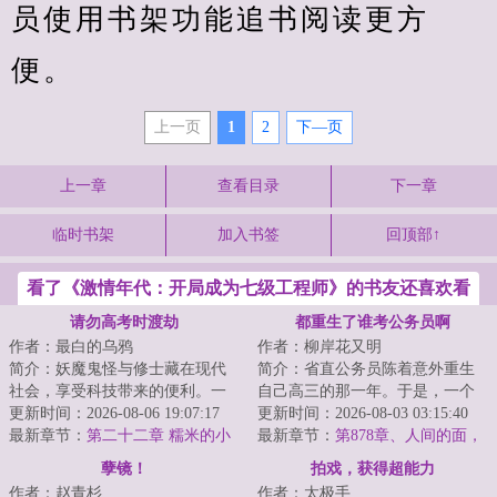
员使用书架功能追书阅读更方
便。
上一页
1
2
下—页
上一章
查看目录
下一章
临时书架
加入书签
回顶部↑
看了《激情年代：开局成为七级工程师》的书友还喜欢看
请勿高考时渡劫
都重生了谁考公务员啊
作者：最白的乌鸦
作者：柳岸花又明
简介：妖魔鬼怪与修士藏在现代
简介：省直公务员陈着意外重生
社会，享受科技带来的便利。一
自己高三的那一年。于是，一个
千岁树妖冒充名贵古树，月月领
更新时间：2026-08-06 19:07:17
木讷腼腆、和女生说话都会脸
更新时间：2026-08-03 03:15:40
取政府补贴；八...
最新章节：
第二十二章 糯米的小
红、只知道学习的...
最新章节：
第878章、人间的面，
金库（感谢威严满满蕾咪莉雅的
见一面少一面（下）
孽镜！
拍戏，获得超能力
盟主）
作者：赵青杉
作者：太极手