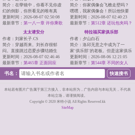
简介：在孽镜中，你看不见你虚
简介：你家偶像会飞檐走壁吗？
幻的倒影，你所看见的唯有真
嘿嘿，我家偶像会！所以他快要
实。...
更新时间：2026-08-07 02:50:08
塌房了。毕竟这只是小儿科。徒
更新时间：2026-08-07 02:40:23
最新章节：
第一八一章 许你乘歌
手劈砖、刀劈子...
最新章节：
第512章 还玩包夹吗？
（2）
太太请安分
特拉福买家俱乐部
作者：刘家长子.CS
作者：夕山白石
简介：穿越而来。刘长存很郁
简介：洛邱无意之中成为了一
闷。直接跳过恋爱步骤结婚生
家‘俱乐部’的老板。但是这家俱乐
子，喜提一儿一女。大儿子在家
更新时间：2026-08-07 02:46:46
部好奇怪。它不仅仅拥有一个工
更新时间：2026-08-06 12:21:05
乖巧懂事，可在外却...
最新章节：
第465章 正面回应
作了三百年的...
最新章节：
第544章 不同的女人
书名：
本站若有图片广告属于第三方接入，非本站所为，广告内容与本站无关，不代表
本站立场，请谨慎阅读。
Copyright © 2020 米特小说 All Rights Reserved.kk
SiteMap