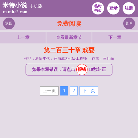
米特小说
手机版
临时
登录
注册
书架
m.mite2.com
免费阅读
返回
菜单
上一章
查看最新章节
下一章
第二百三十章 戏耍
作品：激情年代：开局成为七级工程师
作者：三斤面
如果本章错误，请点击
报错
10秒纠正
上一页
1
2
下—页