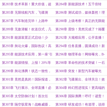
能！共通之处……
实现！
第283章 技术革新！重大价值，超
第284章 新能源技术！五千倍转
高引力转化……
化，大规模应用的必然性……
第285章 无限续航汽车，飞碟测
第286章 测试成功，媒体轰然！理
试！轨迹，才是最了不起的地方……
论无限，实际也要无限……
第287章 汽车制造完毕！上路申
第288章 上级考察！真正的无限能
请、无限续航？你的消息落后了……
源，几个月提升十倍？正常操作！
第289章 无敌潜艇！欢送仪式，几
第290章 震惊！竟然完成了？颠覆
个月？现在已经解决了！
性，究竟是什么……
第291章 能源装置正式启动！少
第292章 大规模应用，公开直播！
说、多看？自我怀疑……
进入下一阶段……
第293章 舆论火爆，国际热议！高
第294章 任务直播，圆满成功！新
效率、低成本，垄断卫星发射市场！
技术带来的冲击……
第295章 能源技术应用，第一座‘引
第296章 物理革命！网络曝光，B-
力转化发电站’！
极境续航这么高吗？
第297章 能源情报、上报！20%等
第298章 革命性的技术突破！一石
于零？
二鸟，盆满钵满！
第299章 舆论沸腾！状态一致性，
第300章 突发！新型汽车被曝光
矛盾？那是一种什么样的现象！
了！事实如此，左右为难……
第301章 竟然是真的！国际报道，
第302章 飞碟展出、全球关注！效
可怕的未来：下一个倒下的公司？
率低？更有科技感了！
第303章 飞行展示、全球直播！必
第304章 科幻照进现实！更高端的
须拥有，一年能不能行！
技术？研究起步了……
第305章 太空防御计划！首次任
第306章 国际沸腾！呼吁！谴责！
务：清理中轨卫星！
无法对抗？直接认输吧！
第307章 隔空驭星海！战略威慑，
第308章 研发成功！有道理，说得