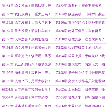
关注，菲尔兹奖，资金池被清空……
究能改变世界……
第181章 论文发布！国际认证，评
第182章 真犟种！磨也要磨出差
不上就是评选有问题……
别！到底是哪个专家……
第183章 我们成功了！重大进展！
第184章 接连突破！《科学》杂志
谁也想不到的方法……
论文，需要一年？我们解决了……
第185章 论文发布！太自大？这下
第186章 荒谬的结论！这种事情真
确定了，我们不缺成果……
的可能吗？
第187章 重大发现！研发快车道！
第188章 此处不留爷，自有留爷
我们自己也能有成果……
处！谈崩了，我不干了……
第189章 天降之喜！成功近在眼
第190章 研究完成！这也太神奇了
前？没有谈到的重点……
吧？肯定是有变动……
第191章 论文发表！内幕曝光：许
第192章 找到突破口！通用方法，
院士厉害……
干劲和声名狼藉……
第193章 研发完成！谈应用，风系
第194章 成果上报！半年完成？我
火系雷系魔杖？
收回刚才的话……
第195章 惹众怒的行为！成功复刻
第196章 重大发布，两篇论文！物
实验，去找总编！
理界开启淘金潮……
第197章 淘金浪潮！高科技手表，
第198章 量子对？这不是哥德巴赫
必须显摆一波！
猜想么！
第199章 沉迷？不，是巨大收获！
第200章 突发！获得诺贝尔物理学
解决问题的方法……
奖！
第201章 百年来最年轻的获奖者！
第202章 全民狂欢！旧事重提，提
直播获奖感言……
问才是导火索！
第203章 必须表态！不可逆的变
第204章 替代方案！理论颠覆？国
化，找到突破口……
际学者：绝不认同！
第205章 这本就是重大研究！身份
第206章 大获成功！脑补的超级天