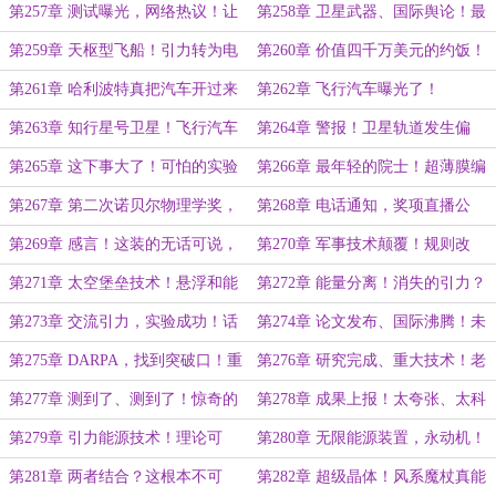
飞船测试！
武器！很可怕啊……
第257章 测试曝光，网络热议！让
第258章 卫星武器、国际舆论！最
反导体系崩溃的ZXZ武器……
大的优势是便宜啊……
第259章 天枢型飞船！引力转为电
第260章 价值四千万美元的约饭！
磁力？什么技术都可实现！
不会造汽车，会造飞行汽车……
第261章 哈利波特真把汽车开过来
第262章 飞行汽车曝光了！
了！
第263章 知行星号卫星！飞行汽车
第264章 警报！卫星轨道发生偏
和经济利益！
转！
第265章 这下事大了！可怕的实验
第266章 最年轻的院士！超薄膜编
卫星，确定引力转化……
译，你们的研究都到这一步了！
第267章 第二次诺贝尔物理学奖，
第268章 电话通知，奖项直播公
让人说不出反对的决定！
开！这家伙是谁啊……
第269章 感言！这装的无话可说，
第270章 军事技术颠覆！规则改
超薄膜研究突破！
写，中远程导弹失去意义……
第271章 太空堡垒技术！悬浮和能
第272章 能量分离！消失的引力？
量都有了？
统一四大力！
第273章 交流引力，实验成功！话
第274章 论文发布、国际沸腾！未
又说回来了……
来科技，竟然是真的！
第275章 DARPA，找到突破口！重
第276章 研究完成、重大技术！老
新投胎才有希望……
陈，快来见证历史……
第277章 测到了、测到了！惊奇的
第278章 成果上报！太夸张、太科
位置，材料下方？怎么可能……
幻？徐老师再次来访……
第279章 引力能源技术！理论可
第280章 无限能源装置，永动机！
行？全力支持！
姜幼平：我来设计？
第281章 两者结合？这根本不可
第282章 超级晶体！风系魔杖真能