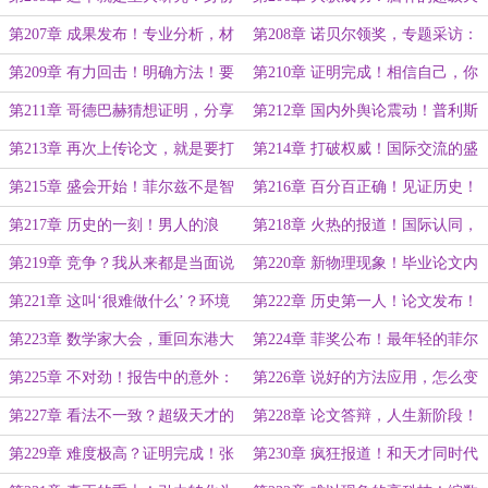
绑架，耗时间的倒霉鬼……
才，谁是笑柄……
第207章 成果发布！专业分析，材
第208章 诺贝尔领奖，专题采访：
料、现象？这不可能……
证明哥德巴赫猜想？
第209章 有力回击！明确方法！要
第210章 证明完成！相信自己，你
不要听听你在说什么……
就是那种人……
第211章 哥德巴赫猜想证明，分享
第212章 国内外舆论震动！普利斯
给大家！
顿高等研究院？他们为何如此自
第213章 再次上传论文，就是要打
第214章 打破权威！国际交流的盛
信……
破权威金身！
会！
第215章 盛会开始！菲尔兹不是智
第216章 百分百正确！见证历史！
商奖，自信和紧张……
这就是差距……
第217章 历史的一刻！男人的浪
第218章 火热的报道！国际认同，
漫！这简直是最棒的点子……
ZXZ超材料！
第219章 竞争？我从来都是当面说
第220章 新物理现象！毕业论文内
人坏话！
容，两年以上？几分钟……
第221章 这叫‘很难做什么’？环境
第222章 历史第一人！论文发布！
模拟、特性提升！
革命性突破和退休申请……
第223章 数学家大会，重回东港大
第224章 菲奖公布！最年轻的菲尔
学！荣誉和尴尬……
兹获得者！
第225章 不对劲！报告中的意外：
第226章 说好的方法应用，怎么变
问题解决了还怎么继续……
成黎曼猜想证明了？
第227章 看法不一致？超级天才的
第228章 论文答辩，人生新阶段！
特质，皇帝不急太监急……
次序颠倒，你这是做工程呢？
第229章 难度极高？证明完成！张
第230章 疯狂报道！和天才同时代