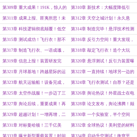
结构松散、性能惊人……
好，本来就是这样的！
第309章 重大成果！191K，惊人的
第310章 新技术：大幅度降低引
新特性……
力！这才是真正的大发现！
第311章 成果上报、匪夷所思！未
第312章 天空之城计划！永久悬
来技术，远超现有科技……
浮，这才叫高科技！
第313章 科技逻辑彻底颠覆！低空
第314章 制造完毕！悬浮技术性测
同步，全局管控……
试！
第315章 测试成功！飞行衣！那不
第316章 反引力空间！重大发现，
是科学，是魔法……
引力归零……
第317章 制造飞行衣、一语成谶，
第318章 敲定飞行衣！造个大玩
模拟低重力星球！
具！技术问题能闷头解决么！
第319章 信息上报！装置研发完
第320章 悬浮测试！反引力装置曝
成，公开测试，这是什么黑科技！
光！
第321章 月球基地！跨越星际的运
第322章 一直持续！地球另一边的
输船！
混乱，航天飞船登月计划！
第323章 航天运输船！设备完成，
第324章 飞行衣测试！自荐？还是
真空腔体？拿来主义！
让专业的人来吧……
第325章 太空作战服！一步迈了三
第326章 舆论热议！外星战士在电
米多……
磁实验室！这不是科学，是魔幻……
第327章 舆论后续，重要成果！再
第328章 论文发布，舆论沸腾！颠
次投稿《自然》，升职的窍门……
覆性的影响……
第329章 超越计划！一增再增，二
第330章 一个实验室，半个空间
十个亿……
站！还是省里快……
第331章 对标曼哈顿！三千亿美
第332章 全球热议！美利坚的材料
元，大量碉堡，新型电站曝光……
空白，顶尖科学家的烦恼……
第333章 曝光新型重载装置！时间
第334章 启动升空测试！衡穹平