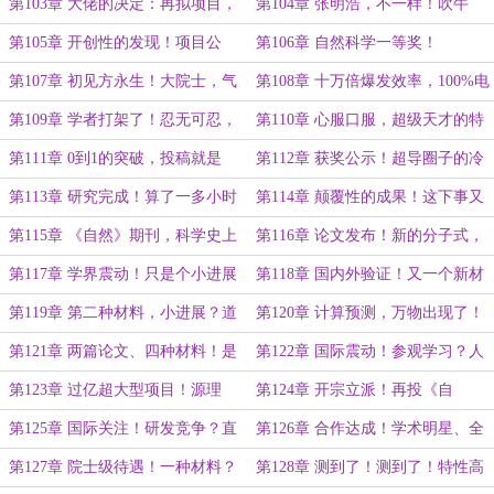
对不能助长！
第103章 大佬的决定：再拟项目，
第104章 张明浩，不一样！吹牛
绕过高科司！
啊，又不用交税……
第105章 开创性的发现！项目公
第106章 自然科学一等奖！
开：对错，重要吗！
第107章 初见方永生！大院士，气
第108章 十万倍爆发效率，100%电
场就是强！
光转化！求解方程，乐于助人……
第109章 学者打架了！忍无可忍，
第110章 心服口服，超级天才的特
谁向谁道歉？
质！
第111章 0到1的突破，投稿就是
第112章 获奖公示！超导圈子的冷
CNS！
笑话……
第113章 研究完成！算了一多小时
第114章 颠覆性的成果！这下事又
的分子式……
大了……
第115章 《自然》期刊，科学史上
第116章 论文发布！新的分子式，
的趣闻？
赶紧找啊！
第117章 学界震动！只是个小进展
第118章 国内外验证！又一个新材
而已……
料？又有事干了！
第119章 第二种材料，小进展？道
第120章 计算预测，万物出现了！
生一、一生二、二生三……
科技革命的曙光……
第121章 两篇论文、四种材料！是
第122章 国际震动！参观学习？人
非常非常确定啊……
和人是不一样的……
第123章 过亿超大型项目！源理
第124章 开宗立派！再投《自
论，必须我们来主导……
然》，上帝的安排……
第125章 国际关注！研发竞争？直
第126章 合作达成！学术明星、全
接一口气做出来！
民偶像？师妹啊……
第127章 院士级待遇！一种材料？
第128章 测到了！测到了！特性高