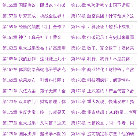
发！连滚带爬的主角……
临界温度超200K……
第155章 国际热议！阴谋论？打破
第156章 实验泄密？出国不适应，
记录只是小目标……
赶紧去治治脑子吧！
第157章 研究完成！挑战全世界！
第158章 航空集团！计算预测？这
预估、只是预估……
就是事实！
第159章 经验的颠覆！项目合作？
第160章 计算验证！铋系小成果！
我为所里省钱了……
万一呢、万一呢……
第161章 神了！真是神了！曹金
第162章 打破记录！有史以来最重
泉：要卖房了……
要的高温超导材料！
第163章 重大成果发布！超高应用
第164章 败了、完全败了！媒体采
价值！邬贵田：心服口服啊……
访，我差点信了……
第165章 我的新作！这能赚上几个
第166章 我行、我行！不是晶体！
小目标！
总要有人为此牺牲……
第167章 体温能给高端电子手表充
第168章 商业转化！财神爷，当然
电了！
要供起来了……
第169章 成果发布，引爆科技圈！
第170章 科技圈疯狂，颠覆性科
风系魔杖？还真行得通……
技！原来是材料专家……
第171章 六亿方案，落子无悔！全
第172章 正式签约！产品代言？必
世界也就你敢这么说了！
须要尽快，分担风险……
第173章 双喜临门！财富原理，你
第174章 重大发现、快速发布！指
和我？这就去……
导实验？为什么总是错过……
第175章 变废为宝！晚一步就是天
第176章 霍奇猜想！SCI数量上也可
堑！张明浩：我真是操碎了心……
以刷一刷……
第177章 重大成果！又两篇？这怎
第178章 七篇论文，同一作者，同
么可能……
时发布！那个很有名气的天才……
第179章 国际沸腾！超出学术圈的
第180章 提前锁定菲尔兹！他的研