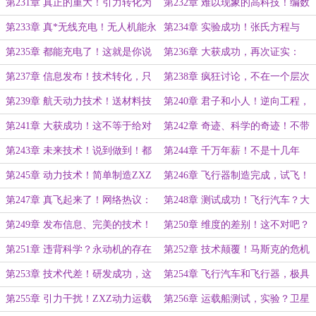
明浩：数学好复杂啊……
还真是可悲……
第231章 真正的重大！引力转化为
第232章 难以现象的高科技！编数
电磁力，不用解释了吧……
据？你真是我的人生导师……
第233章 真*无线充电！无人机能永
第234章 实验成功！张氏方程与
远飞行！
ZXZ波定向控制！
第235章 都能充电了！这就是你说
第236章 大获成功，再次证实：
的很难有突破？
ZXZ要看电磁实验室！
第237章 信息发布！技术转化，只
第238章 疯狂讨论，不在一个层次
能拉下老脸了……
上的研究！不可思议……
第239章 航天动力技术！送材料技
第240章 君子和小人！逆向工程，
术？真是好人啊……
自然而然的完成！
第241章 大获成功！这不等于给对
第242章 奇迹、科学的奇迹！不带
方送技术嘛！
电池也能起飞……
第243章 未来技术！说到做到！都
第244章 千万年薪！不是十几年
不是一个世界的人……
吗？现在就有了！
第245章 动力技术！简单制造ZXZ
第246章 飞行器制造完成，试飞！
飞行装置……
有点难以想象啊……
第247章 真飞起来了！网络热议：
第248章 测试成功！飞行汽车？大
外星UFO飞碟技术？
玩具的下一步……
第249章 发布信息、完美的技术！
第250章 维度的差别！这不对吧？
航空发动机、火箭都要淘汰了……
不符合能量守恒定律……
第251章 违背科学？永动机的存在
第252章 技术颠覆！马斯克的危机
性！火箭技术终将淘汰……
感：你们为什么没有技术？
第253章 技术代差！研发成功，这
第254章 飞行汽车和飞行器，极具
是从未出现的情况……
历史意义的时刻！
第255章 引力干扰！ZXZ动力运载
第256章 运载船测试，实验？卫星