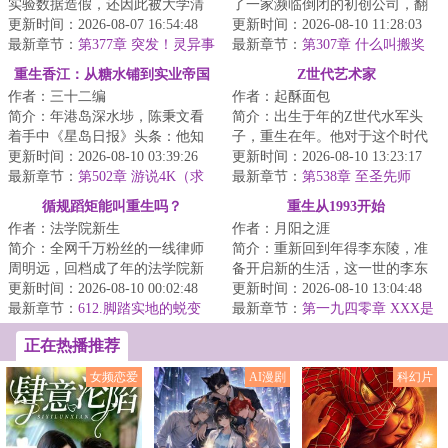
实验数据造假，还因此被大学清
了一家濒临倒闭的初创公司，翻
退。他，继续追逐科技前沿。从
更新时间：2026-08-07 16:54:48
身无望，只能等死。绝望之中，
更新时间：2026-08-10 11:28:03
隐形涂层、拒阻...
最新章节：
第377章 突发！灵异事
陈羽却发现这里...
最新章节：
第307章 什么叫搬奖
件！超远距离，怎么解决？
杯，那叫进货！气抖冷！真特娘
重生香江：从糖水铺到实业帝国
Z世代艺术家
叫人寒心！
作者：三十二编
作者：起酥面包
简介：年港岛深水埗，陈秉文看
简介：出生于年的Z世代水军头
着手中《星岛日报》头条：他知
子，重生在年。他对于这个时代
道自己重生在了最完美的年代。
更新时间：2026-08-10 03:39:26
没有任何滤镜，因此感到强烈窒
更新时间：2026-08-10 13:23:17
这一世，他不在...
最新章节：
第502章 游说4K（求
息。影视剧粗糙...
最新章节：
第538章 至圣先师
月票推荐票求追订）
循规蹈矩能叫重生吗？
重生从1993开始
作者：法学院新生
作者：月阳之涯
简介：全网千万粉丝的一线律师
简介：重新回到年得李东陵，准
周明远，回档成了年的法学院新
备开启新的生活，这一世的李东
生。能说会道的他情话信手拈
更新时间：2026-08-10 00:02:48
陵，决定过好自己的生活，也要
更新时间：2026-08-10 13:04:48
来，千帆过尽，事...
最新章节：
612.脚踏实地的蜕变
做自己想做的事...
最新章节：
第一九四零章 XXX是
个外行！
正在热播推荐
女频恋爱
AI漫剧
科幻片