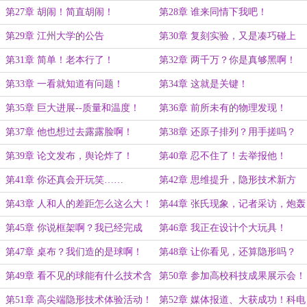
强？
第27章 胡闹！简直胡闹！
第28章 谁来同情下我吧！
第29章 江州大学的公告
第30章 复刻实验，又是凑巧碰上
了？
第31章 简单！老本行了！
第32章 两千万？你是真够黑啊！
第33章 一看就知道有问题！
第34章 这就是关键！
第35章 巨大进展--质量和温度！
第36章 前所未有的物理发现！
第37章 他也想过去露露脸啊！
第38章 还原子排列？用手搓吗？
第39章 论文发布，舆论炸了！
第40章 忍不住了！去举报他！
第41章 你还真会开玩笑……
第42章 思维提升，隐形技术新方
向！
第43章 人和人的差距怎么这么大！
第44章 张氏现象，记者采访，炮轰
杨学文！
第45章 你说框架啊？我已经完成
第46章 我正在设计个大玩具！
了！
第47章 桌布？我们造的是球啊！
第48章 让你看见，还算隐形吗？
第49章 看不见的球能有什么技术含
第50章 参加高校科技成果展示会！
量！
第51章 高尖端隐形技术体验活动！
第52章 媒体报道、大获成功！科电