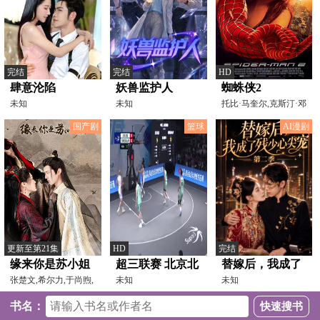
完结
完结
HD
肆意沦陷
妖兽监护人
蜘蛛侠2
未知
未知
托比·马奎尔,克斯汀·邓
斯特,詹姆斯·弗兰
国产剧
篮球
AI漫剧
更新至第21集
HD
完结
缘来你是苏小姐
超三联赛 北京北
替嫁后，我成了
张楚文,希尔力,于尚煦,
控17.15日照迈动
未知
残少心尖宠第二
未知
刘馨棋
山外 20231015
季
书名：