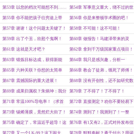
所专家？
第53章 以您的档次可能想不到……
第54章 军事意义重大，绕不过的世
界难题！
第55章 你不能把孩子往穷途上带
第56章 你是来整顿学术圈的吧！
啊！
第57章 谢谢！这个问题太关键了！
第58章 不可能！这不可能！
第59章 出了个丑，欣慰个鬼啊！
第60章 做报告！马建泽带来的灵
感……
第61章 这就是天才吧？
第62章 拿到千万级国家重点项目！
第63章 锻炼目标达成，获得新能
第64章 我只是感兴趣，分析一
力！
下……
第65章 六种关联？你想的太简单
第66章 教会了徒弟，饿死了师傅！
了！
第67章 震撼国际的重大进展！
第68章 没有开创性，还不如研究数
学！
第69章 成果归属权？朱炳坤：我分
第70章 了不得了！了不得了！
你一个点！
第71章 常温100%导电率！（求首
第72章 直接测定？劝你不要轻易下
订）
结论！
第73章 锡烯薄膜，竟然烂大街了！
第74章 测到了！我测到了！一整
块，直接测定！
第75章 确定了，常温近乎超导！这
第76章 有1又有2，正式对外发布信
叫先见之明！
息！
第77章 又一个LK-99？这下闹大
第78章 默默奉献？勇于付出？用词