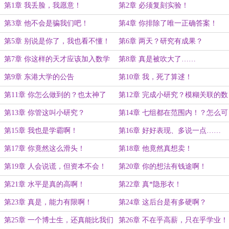
第1章 我丢脸，我愿意！
第2章 必须复刻实验！
第3章 他不会是骗我们吧！
第4章 你排除了唯一正确答案！
第5章 别说是你了，我也看不懂！
第6章 两天？研究有成果？
第7章 你这样的天才应该加入数学
第8章 真是被吹大了……
系！
第9章 东港大学的公告
第10章 我，死了算逑！
第11章 你怎么做到的？也太神了
第12章 完成小研究？模糊关联的数
吧！
学模型！
第13章 你管这叫小研究？
第14章 七组都在范围内！？怎么可
能！
第15章 我也是学霸啊！
第16章 好好表现、多说一点……
第17章 你竟然这么滑头！
第18章 他竟然真想卖！
第19章 人会说谎，但资本不会！
第20章 你的想法有钱途啊！
第21章 水平是真的高啊！
第22章 真*隐形衣！
第23章 真是，能力有限啊！
第24章 这后台是有多硬啊？
第25章 一个博士生，还真能比我们
第26章 不在乎高薪，只在乎学业！