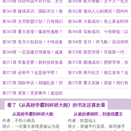
学的未来在ZXZ物理……
十个亿？全力支持！
第359章 综合作战平台计划，太空
第360章 航天母舰！五千万？也太
对地武器！航母？靶子而已！
奢侈了！
第361章 媒体采访、国际关注！衡
第362章 激动人心的测试！国内外
穹平台正式测试……
的科技差距，心寒啊……
第363章 太空联盟计划！只有我们
第364章 大获成功！登上黄金时间
友好，就一定会成为朋友……
新闻节目，张明浩：我只是说实
第365章 重大发现！爆发性逸散？
第366章 实验成功、十倍降低！以
话……
岂不是更有军事价值了！
千万计合作经费，吐血的邵兵……
第367章 登月计划启动！十吨设备
第368章 登月！伴飞船！采访张明
才是核心，月球天气预报！
浩，主持人被干沉默了……
第369章 一定是建月球基地！减速
第370章 新型导弹！升级新一代：
破防的关键……
应对未来？
第371章 军备竞赛！新科技研发基
第372章 圆满成功！肥胖导弹，你
地，大型飞碟动力问题……
们的技术太落后了……
第373章 还和平？这是核平吧！
第374章 再刊论文！独立发布？这
个内容太大了！
第375章 国际争议！胡编乱造！挖
第376章 重大实验！质疑？我们有
弦理论根基，论文是错的……
技术基础！
第377章 突发！灵异事件！超远距
离，怎么解决？
看了《从高校学霸到科研大能》的书友还喜欢看
从高校学霸到科研大能
从被抄袭倒闭，到游戏霸主
作者：不吃小南瓜
作者：软蛋仙人
简介：一次重大发现竟被认为是
简介：穿越平行蓝星。陈羽接手