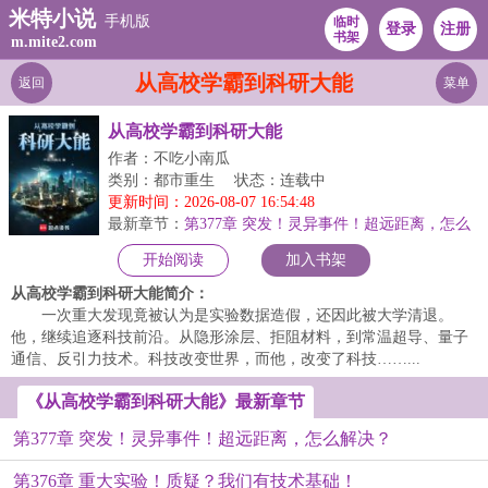
米特小说
手机版
临时
登录
注册
书架
m.mite2.com
从高校学霸到科研大能
返回
菜单
从高校学霸到科研大能
作者：不吃小南瓜
类别：都市重生
状态：连载中
更新时间：2026-08-07 16:54:48
最新章节：
第377章 突发！灵异事件！超远距离，怎么
解决？
开始阅读
加入书架
从高校学霸到科研大能简介：
一次重大发现竟被认为是实验数据造假，还因此被大学清退。
他，继续追逐科技前沿。从隐形涂层、拒阻材料，到常温超导、量子
通信、反引力技术。科技改变世界，而他，改变了科技……...
《从高校学霸到科研大能》最新章节
第377章 突发！灵异事件！超远距离，怎么解决？
第376章 重大实验！质疑？我们有技术基础！