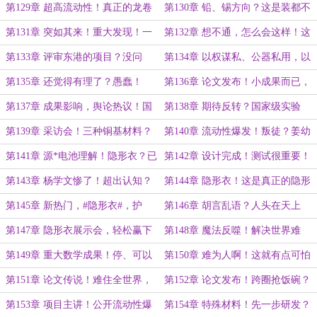
不，是多种材料！
到能制造风暴……
第129章 超高流动性！真正的龙卷
第130章 铅、锡方向？这是装都不
风制造器？
装了！
第131章 突如其来！重大发现！一
第132章 想不通，怎么会这样！这
片狼藉的实验室……
是同样的问题……
第133章 评审东港的项目？没问
第134章 以权谋私、公器私用，以
题！这下落我手里了……
个人影响制造学术垄断！
第135章 还觉得有理了？愚蠢！
第136章 论文发布！小成果而已，
《自然》审稿真的快……
还真是有眼光……
第137章 成果影响，舆论热议！国
第138章 期待反转？国家级实验
际第一人和最后的挣扎……
室，院士增选，年底前必须完成！
第139章 采访会！三种铜基材料？
第140章 流动性爆发！叛徒？姜幼
两个亿！流动性爆发现象……
平：以后只能靠你了……
第141章 源*电池理解！隐形衣？已
第142章 设计完成！测试很重要！
经完成！我负责测试……
你可不能坑人啊……
第143章 杨学文惨了！超出认知？
第144章 隐形衣！这是真正的隐形
那可是隐形衣啊！
衣！
第145章 新热门，#隐形衣#，护
第146章 胡言乱语？人头在天上
腰？飞天扫帚也不是不可以……
飞，隐形衣专题展示会……
第147章 隐形衣展示会，轻松赢下
第148章 魔法反噬！解决世界难
菲尔兹？
题？我怎么不知道……
第149章 重大数学成果！停、可以
第150章 难为人啊！这就有点可怕
了，完全听不懂啊……
了啊……
第151章 论文传说！难住全世界，
第152章 论文发布！跨圈抢饭碗？
《数学年刊》的邀请……
申请高经费的底气！
第153章 项目主讲！公开流动性爆
第154章 特殊材料！先一步研发？