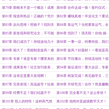
了！
不当了吧！
第79章 那根本不是一个概念！成果
第80章 合作达成一致！签约仪式：
转化，合作双赢！
都是传统……
第81章 报道和热议！正确的？凭什
第82章 赚钱真难！毕业论文？重试
么正确！
最初的实验……
第83章 反向思维！照镜子？找到关
第84章 靠运气？当然要靠运气，全
键因素！
都是运气！
第85章 新发现和研究论文，不可能
第86章 找到了！强关联！你他-娘-
出现！？
的真是个天才！
第87章 我们成功了！持续波动几十
第88章 一事一议，特事特批，我们
秒！
省里支持！
第89章 闹大了！竟能制造旋风！难
第90章 旋风？好题材！一看就是高
以想象……
科技！
第91章 专家？谁是专家？哪里来的
第92章 节目播出，持续流动性？假
专家！
的，一定是假的！
第93章 成果发布！论文加刊发表，
第94章 验证成功！重大会议，专家
论科技潜力的重要性！
害人不浅……
第95章 这肯定是重大发现啊！
第96章 框架完成！再见杨学文，三
分天下的大佬！
第97章 完美表现！高温超导？扯南
第98章 升研究员！合作？简直赚翻
扯北，也扯不上高温超导！
了啊！
第99章 经费不足？我们结题不干
第100章 完全看不见？这么夸张？
了！
皇帝的新装大型现场！
第101章 惊人的特性！这种风气绝
第102章 他绝对是超级数学天才！